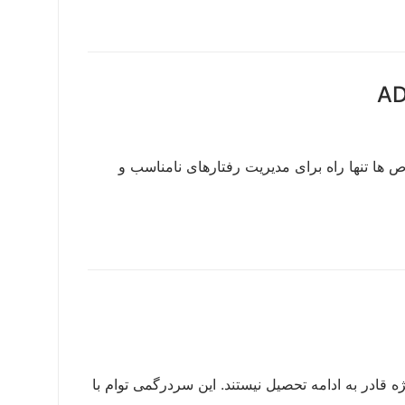
توسط كريستي آ.دينامي ” قرص ها تنها راه برای مدیریت رفتارهای نامناسب و
قادر به ادامه تحصیل نیستند. این سردرگمی توام با