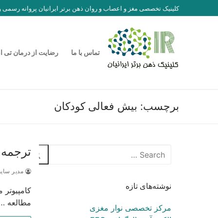
رش
کلینیک تخصصی مغز و اعصاب و روان ذهن برتر ایرانیان پروانه رسمی
ه
حتوا
تماس با ما
رضایت از درمان تی ا
برچسب:
بیش فعالی کودکان
ترجمه ا
جستجو
برای:
مدیر سای
نوشته‌های تازه
مطالعه …
مرکز تخصصی نوار مغزی