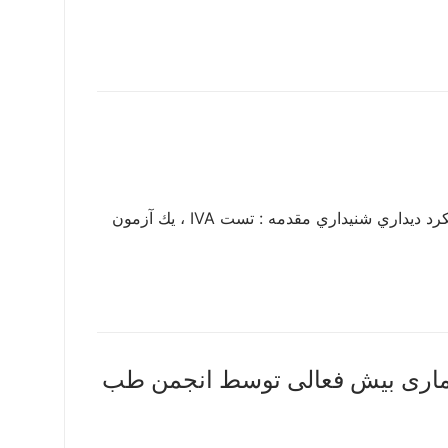
تست IVA – یا Integrated Visual and Auditory آزمون بررسي يكپارچه عملكرد ديداري شنيداري مقدمه : تست IVA ، يك آزمون
 بیماری بیش فعالی توسط انجمن طب