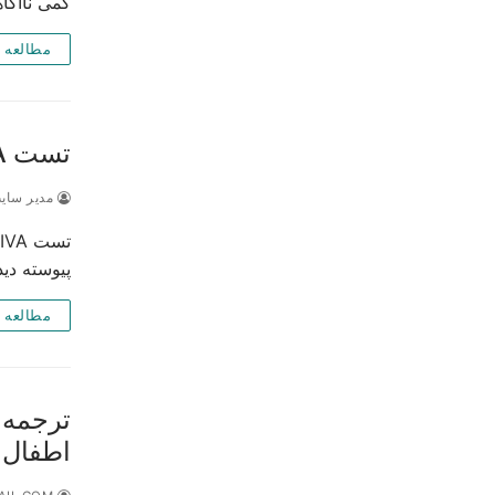
کمی ناآگاه
مطالعه 
تست IVA تشخیص دقیق بیش فعالی کودکان
مدیر سای
پيوسته ديدا
مطالعه 
ترجمه 
اطفال 