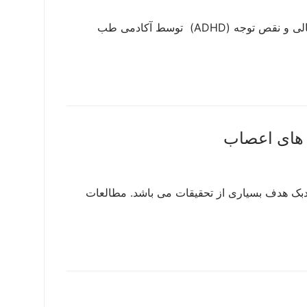
به رسميت شناخته شدن نوروفیدبک به عنوان درمان موثر برای اختلال بیش فعالی و نقص توجه (ADHD) توسط آکادمی طب
ی های اعصاب
فیدبک هدف بسیاری از تحقیقات می باشد. مطالعات