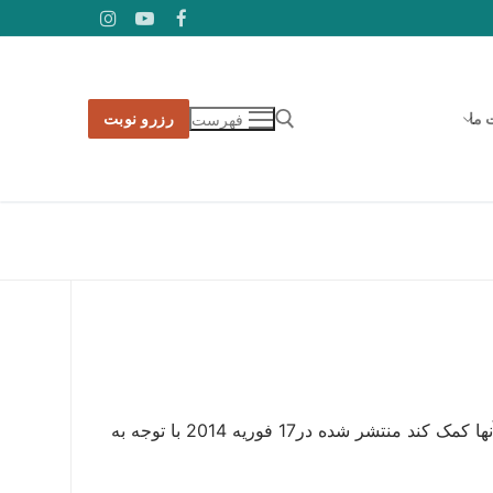
 ما
رزرو نوبت
فهرست
جستجو برای:
کامپیوتر می تواند به دانش آموزان دارای اختلال ADHD در جهت آموزش مغز آنها کمک كند منتشر شده در17 فوريه 2014 با توجه به