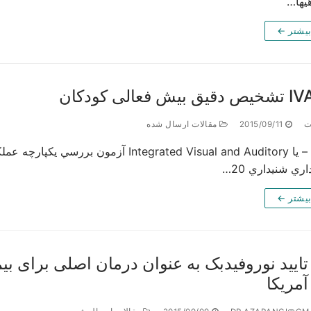
ی­ها…
بیشتر ←
ت
2015/09/11
مقالات ارسال شده
ري شنيداري 20…
بیشتر ←
تایید نوروفیدبک به عنوان درمان اصلی برای
آمریکا