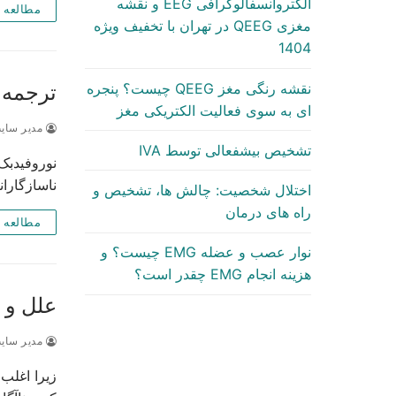
الکتروآنسفالوگرافی EEG و نقشه
مطالعه 
مغزی QEEG در تهران با تخفیف ویژه
1404
نقشه رنگی مغز QEEG چیست؟ پنجره
ترجمه ن
ای به سوی فعالیت الکتریکی مغز
مدیر سای
تشخیص بیشفعالی توسط IVA
ناسازگاران
اختلال شخصیت: چالش ها، تشخیص و
راه های درمان
مطالعه 
نوار عصب و عضله EMG چیست؟ و
هزینه انجام EMG چقدر است؟
علل و 
مدیر سای
زیرا اغلب