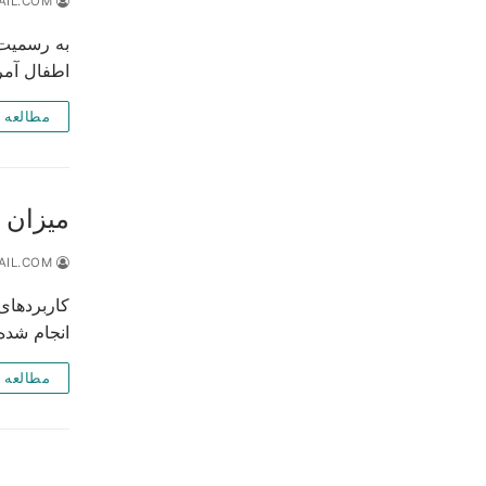
DR.AZARANGI@GMAIL.COM
اطفال آمر
مطالعه 
میزان 
DR.AZARANGI@GMAIL.COM
کاربردهای
انجام شد
مطالعه 