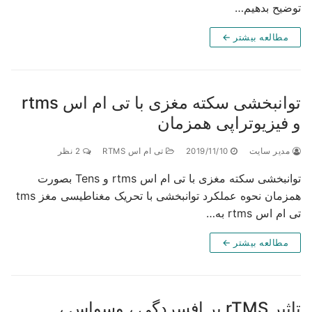
ضیح بدهیم…
مطالعه بیشتر ←
توانبخشی سکته مغزی با تی ام اس rtms
فیزیوتراپی همزمان
دیر سایت
2019/11/10
تی ام اس RTMS
2 نظر
توانبخشی سکته مغزی با تی ام اس rtms و Tens بصورت
همزمان نحوه عملکرد توانبخشی با تحریک مغناطیسی مغز tms
م اس rtms به…
مطالعه بیشتر ←
تاثیر rTMS بر افسردگی ، وسواس ،