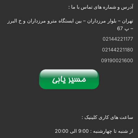
رس و شماره های تماس با ما :
ان – بلوار مرزداران – بین ایستگاه مترو مرزداران و خ البرز
 67
021442211
021442211
091900216
عت های کاری کلینیک :
نبه تا چهارشنبه : 9:00 الی 20:00