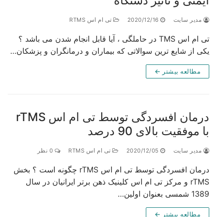
منی و تاثیر دستگاه
دیر سایت
2020/12/16
تی ام اس RTMS
تی ام اس TMS در حاملگی ، آیا قابل انجام شدن می باشد ؟
ی از شایع ترین سوالاتی که بیماران و درمانگران و پزشکان…
مطالعه بیشتر ←
درمان افسردگی توسط تی ام اس rTMS
موفقیت بالای 90 درصد
دیر سایت
2020/12/05
تی ام اس RTMS
0 نظر
درمان افسردگی توسط تی ام اس rTMS چگونه است ؟ بخش
rTMS و مرکز تی ام اس کلینیک ذهن برتر ایرانیان در سال
 بعنوان اولین…
مطالعه بیشتر ←