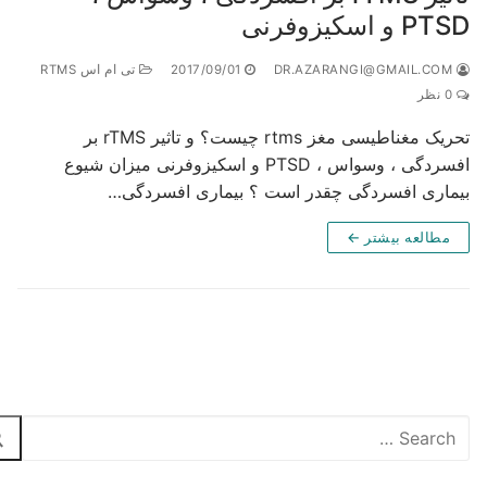
 و اسکیزوفرنی
DR.AZARANGI@
2017/09/01
تی ام اس RTMS
ظر
تحریک مغناطیسی مغز rtms چیست؟ و تاثیر rTMS بر
افسردگی ، وسواس ، PTSD و اسکیزوفرنی میزان شیوع
ماری افسردگی چقدر است ؟ بیماری افسردگی…
مطالعه بیشتر ←
تجو
ی: