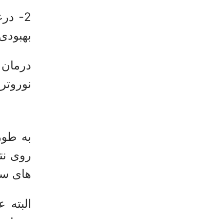
2- در
بهبودی 
درمان 
نوروترا
به طور
روی نت
های سری
البته 