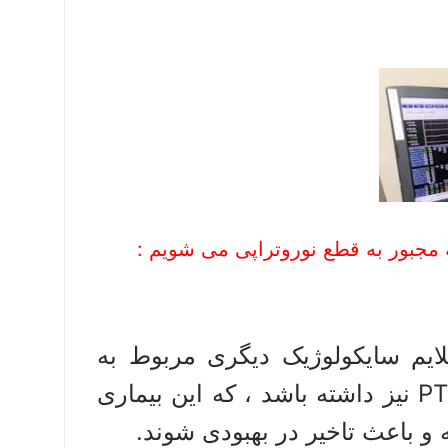
ه مجبور به قطع نوروتراپی می شویم :
 ممکن است بیمار علاوه بر علائم ADHD علایم سایکولوژیک دیگری مربوط به
، اضطراب ، PTSD نیز داشته باشد ، که این بیماری
ه و باعث تاخیر در بهبودی شوند.