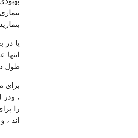
بهبودی
بیماری
بیماری
یا در 
اینها 
طول در
برای م
، ودر 
را برا
اند ، 