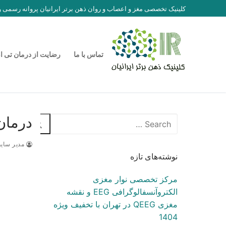
رش
کلینیک تخصصی مغز و اعصاب و روان ذهن برتر ایرانیان پروانه رسمی
ه
حتوا
تماس با ما
رضایت از درمان تی ا
درمان
جستجو
برای:
مدیر سای
نوشته‌های تازه
مرکز تخصصی نوار مغزی
الکتروآنسفالوگرافی EEG و نقشه
مغزی QEEG در تهران با تخفیف ویژه
1404