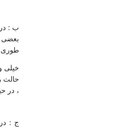
ب : در
بعضی ا
طوری ک
خیلی و
، در ح
ج : در