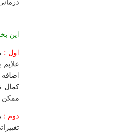
درمانی 
این بخ
اول :
مو
علایم 
اضافه 
کمال ت
ممکن ا
دوم :
مم
تغییراتی