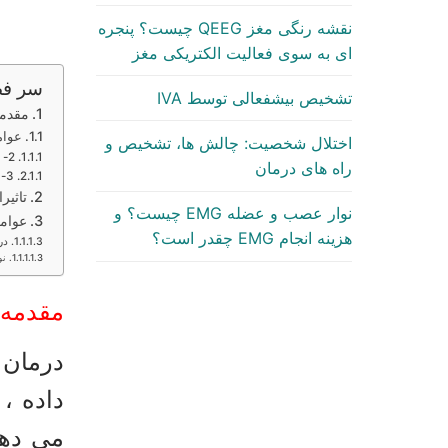
نقشه رنگی مغز QEEG چیست؟ پنجره
ای به سوی فعالیت الکتریکی مغز
سر ف
تشخیص بیشفعالی توسط IVA
مقدمه
عوام
اختلال شخصیت: چالش ها، تشخیص و
2- عوامل فرهنگی و اجتماعی
راه های درمان
3-عوامل بیولوژیک
تاثیر
نوار عصب و عضله EMG چیست؟ و
عوام
هزینه انجام EMG چقدر است؟
در
نو
مقدمه 
درمان 
داده ،
می دهد