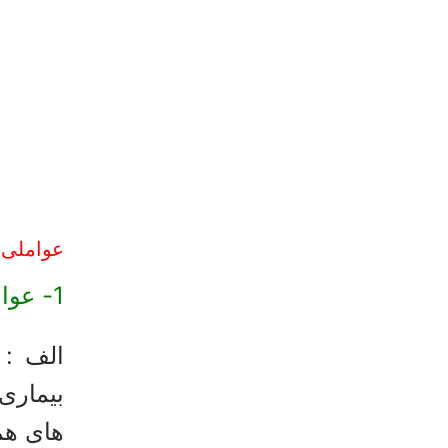
عواملی ک
1- عوامل روانی :
بیماری
های همر