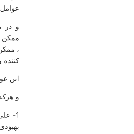
عوامل 
و در م
ممکن ا
، ممکن
کننده و
این عو
و هرکد
1- علی
بهبودی 