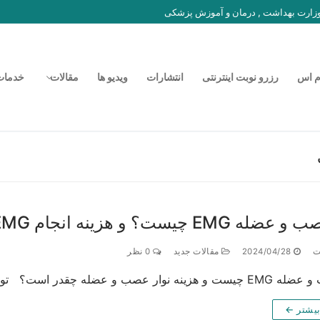
 وزارت بهداشت , درمان و آموزش پزشکی
م اس
رزرو نوبت اینترنتی
انتشارات
ویدیو ها
مقالات
خدمات
E چیست؟ و هزینه انجام EMG چقدر است؟
ت
2024/04/28
مقالات جدید
0 نظر
قدر است؟ توجه : هزینه نوار عصب و عضله غرب تهران با…
بیشتر ←