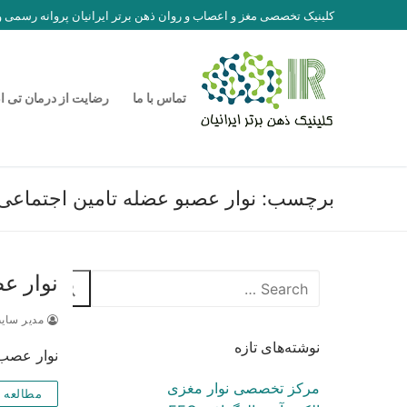
رش
کلینیک تخصصی مغز و اعصاب و روان ذهن برتر ایرانیان پروانه رسمی
ه
حتوا
تماس با ما
رضایت از درمان تی ا
برچسب:
نوار عصبو عضله تامین اجتماعی
نوار عصب و عضله MG
جستجو
برای:
مدیر سای
نوشته‌های تازه
نوار عصب و عضله EMG چیست و هزینه نوار عصب و عضله چ
مرکز تخصصی نوار مغزی
مطالعه 