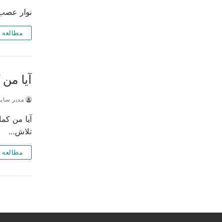
نوار عصب و عضله EMG چیست و هزینه نوار عصب و عضله چ
مطالعه 
آیا من 
مدیر سای
آیا من کم
تلاش…
مطالعه 