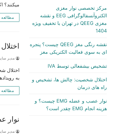
میکنند؟ اکثر
مرکز تخصصی نوار مغزی
الکتروآنسفالوگرافی EEG و نقشه
مطالعه 
مغزی QEEG در تهران با تخفیف ویژه
1404
نقشه رنگی مغز QEEG چیست؟ پنجره
اختلال
ای به سوی فعالیت الکتریکی مغز
مدیر سای
تشخیص بیشفعالی توسط IVA
اختلال شخ
به رویداده
اختلال شخصیت: چالش ها، تشخیص و
راه های درمان
مطالعه 
نوار عصب و عضله EMG چیست؟ و
هزینه انجام EMG چقدر است؟
نوار عصب و عضله MG
مدیر سای