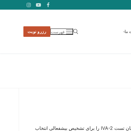
 ما
رزرو نوبت
فهرست
جستجو برای:
بهترین روش تشخیص بیش فعالی توسط IVA چرا اکثر روانپزشکان و روانشناسان تست IVA-2 را برای تشخیص بیشفعالی انتخاب