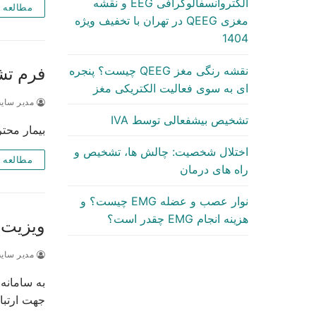
الکتروآنسفالوگرافی EEG و نقشه
مطالعه 
مغزی QEEG در تهران با تخفیف ویژه
1404
نقشه رنگی مغز QEEG چیست؟ پنجره
فرم تشک
ای به سوی فعالیت الکتریکی مغز
مدیر سای
تشخیص بیشفعالی توسط IVA
بیمار محت
اختلال شخصیت: چالش ها، تشخیص و
مطالعه 
راه های درمان
نوار عصب و عضله EMG چیست؟ و
هزینه انجام EMG چقدر است؟
ویزیت و
مدیر سای
به سامانه
جهت ارتب