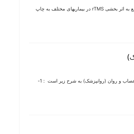
پروتکل درمانی rTMS در معالجه افسردگی روز بروز برتعداد مطالعاتی که راجع به اثر بخشی rTMS در بیماریهای مختلف به چاپ
)
دعوت به همکاری روانپزشک شرایط و نحوه همکاری برای متقاضی متخصص اعصاب و روان (روانپزشک) به شرح زیر است : 1-