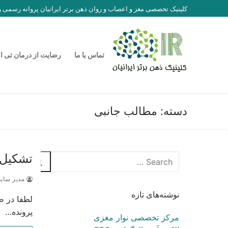
رش
کلینیک تخصصی مغز و اعصاب و روان ذهن برتر ایرانیان پروانه رسمی
ه
حتوا
تماس با ما
رضایت از درمان تی ا
دسته:
مطالب جانبی
تشکیل 
جستجو
برای:
مدیر سای
نوشته‌های تازه
لطفا در ص
پرونده…
مرکز تخصصی نوار مغزی