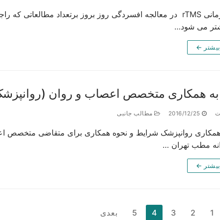
شتر می شود…
بیشتر ←
ه همکاری متخصص اعصاب و روان (روانپزشک
ت
2016/12/25
مطالب جانبی
انه مطب تهران …
بیشتر ←
بندی
1
2
3
4
5
بعدی