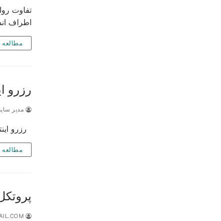
اطراف انس
مطالعه 
رزرو اینترن
مدیر سای
رزرو اینتر
مطالعه 
پروتکل 
DR.AZARANGI@GMAIL.COM