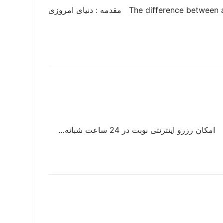
تفاوت روانپزشک و روانشناس چیست ؟ The difference between a psychiatrist and a psychologist مقدمه : دنیای امروزی
 اینترنتی نوبت در 24 ساعت شبانه…