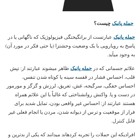
حمله پانیک
چیست؟
حمله پانیک
عبارتست از برانگیختگی فیزیولوژیک که ناگهانی یا در
پاسخ به رویارویی با یک وضعیت وحشت­زا (یا حتی فکر در مورد آن)
به وجود می­آید.
حمله پانیک
علائم جسمانی که در
ظاهر می­شوند عبارتند از: تپش
قلب، احساس فشار در قفسه سینه یا کوتاه شدن تنفس،
احساس خفگی، سرگیجه، غش، تعریق، لرزش و گزگز و مورمور
در دست و پا. واکنش روانشناختی که غالباً با این علائم همراه
هستند عبارتند از: احساس غیر واقعی بودن، تمایل شدید برای
فرار از موقعیت و ترس از دیوانه شدن، مردن یا انجام فعلی غیر
قابل کنترل.
افرادیکه این حملات را تجربه کرده­اند می­دانند که یکی از بدترین و