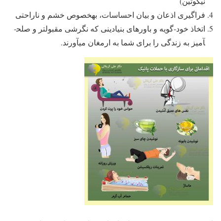
نیکوتین)
فراگیری اذعان و بیان احساسات، به­خصوص خشم و ناراحتی
اتخاذ خود-گویه و باورهای بنیادینی که نگرشی مقبول­تر و صلح­
آمیز به زندگی را برای شما به ارمغان می­آورند.