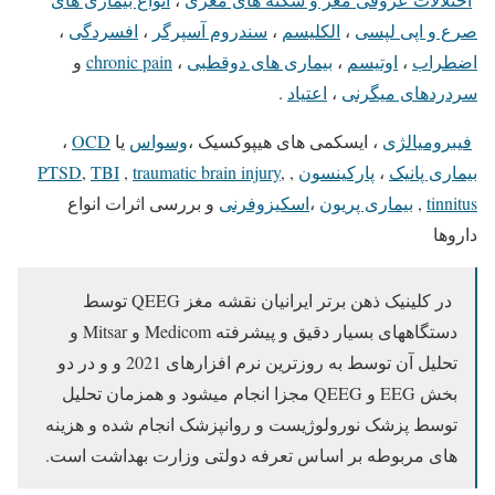
صرع و اپی لپسی
،
الکلیسم
،
سندروم آسپرگر
،
افسردگی
،
اضطراب
،
اوتیسم
،
بیماری های دوقطبی
،
chronic pain
و
سردردهای میگرنی
،
اعتیاد
.
فیبرومیالژی
، ایسکمی های هیپوکسیک ،
وسواس
یا
OCD
،
بیماری پانیک
،
پارکینسون
,
,
traumatic brain injury
,
TBI
,
PTSD
tinnitus
,
بیماری پریون
،
اسکیزوفرنی
و بررسی اثرات انواع
داروها
در کلینیک ذهن برتر ایرانیان نقشه مغز QEEG توسط
دستگاههای بسیار دقیق و پیشرفته Medicom و Mitsar و
تحلیل آن توسط به روزترین نرم افزارهای 2021 و و در دو
بخش EEG و QEEG مجزا انجام میشود و همزمان تحلیل
توسط پزشک نورولوژیست و روانپزشک انجام شده و هزینه
های مربوطه بر اساس تعرفه دولتی وزارت بهداشت است.