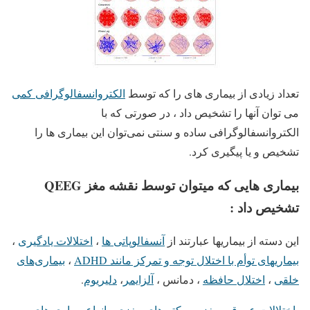
تعداد زیادی از بیماری های را که توسط
الکتروانسفالوگرافی کمی
می توان آنها را تشخیص داد ، در صورتی که با
الکتروانسفالوگرافی ساده و سنتی نمی‌توان این بیماری ها را
تشخیص و یا پیگیری کرد.
بیماری هایی که میتوان توسط نقشه مغز QEEG
تشخیص داد :
این دسته از بیماریها عبارتند از
آنسفالوپاتی ها
،
اختلالات یادگیری
،
بیماریهای توأم با اختلال توجه و تمرکز مانند ADHD
،
بیماری‌های
خلقی
،
اختلال حافظه
، دمانس ،
آلزایمر
،
دلیریوم
.
اختلالات عروقی مغز و سکته های مغزی
،
انواع بیماری های