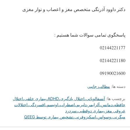
دکتر داوود آذرنگی متخصص مغز و اعصاب و نوار مغزی
پاسخگوی تمامی سوالات شما هستیم :
02144221177
02144221180
09190021600
دسته ها:
مطالب جانبی
برچسب ها:
آنسفالوپاتی،اختلال یادگیری،ADHD،بیماری خلقی،اختلال
حافظه،دمانس،آلزایمر،دلیریم،اضطراب،اوتیسم،افسردگی،اختلالات
عروقی مغز،ببماری دوقطبی،سردرد
میگرنی،وسواس،اسکیزوفرنی،تشخیص بیماری توسط QEEG