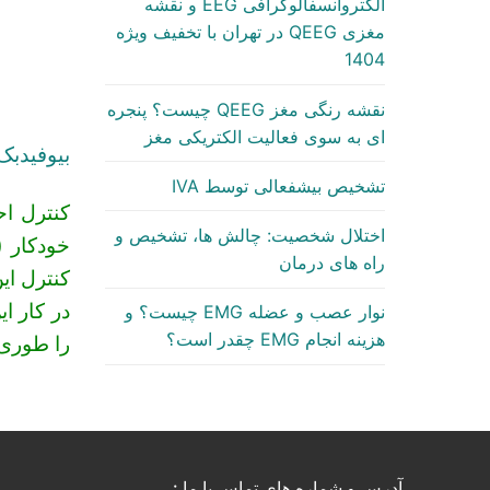
الکتروآنسفالوگرافی EEG و نقشه
مغزی QEEG در تهران با تخفیف ویژه
1404
نقشه رنگی مغز QEEG چیست؟ پنجره
ای به سوی فعالیت الکتریکی مغز
بیوفیدبک
تشخیص بیشفعالی توسط IVA
کنترل ا
اختلال شخصیت: چالش ها، تشخیص و
خودکار (
راه های درمان
کنترل ای
در کار ای
نوار عصب و عضله EMG چیست؟ و
هزینه انجام EMG چقدر است؟
را طوری 
آدرس و شماره های تماس با ما :